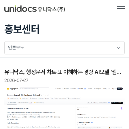
홍보센터
언론보도
유니닥스, 행정문서 차트·표 이해하는 경량 AI모델 '젬마
4 E4B' 허깅페이스 공개
2026-07-27